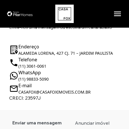
Entre em contato.
Envie-nos uma mensagem ou escolha um canal abaixo
Endereço
ALAMEDA LORENA, 427 CJ. 71 – JARDIM PAULISTA
Telefone
(11) 3061-0061
WhatsApp
(11) 98833-5090
E-mail
CASAFOX@CASAFOXIMOVEIS.COM.BR
CRECI: 23597J
Enviar uma mensagem
Anunciar imóvel