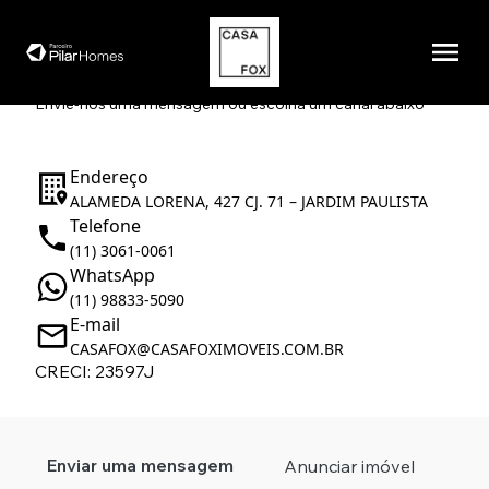
Entre em contato.
Envie-nos uma mensagem ou escolha um canal abaixo
Endereço
ALAMEDA LORENA, 427 CJ. 71 – JARDIM PAULISTA
Telefone
(11) 3061-0061
WhatsApp
(11) 98833-5090
E-mail
CASAFOX@CASAFOXIMOVEIS.COM.BR
CRECI: 23597J
Enviar uma mensagem
Anunciar imóvel