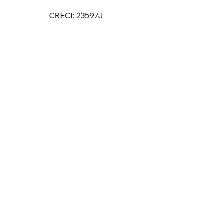
CRECI: 23597J
CASA FOX
ENDEREÇO
ALAMEDA LORENA, 427 CJ. 71 – JA
WHATSAPP
(11) 98833-5090