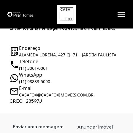
Entre em contato.
Envie-nos uma mensagem ou escolha um canal abaixo
Endereço
ALAMEDA LORENA, 427 CJ. 71 – JARDIM PAULISTA
Telefone
(11) 3061-0061
WhatsApp
(11) 98833-5090
E-mail
CASAFOX@CASAFOXIMOVEIS.COM.BR
CRECI: 23597J
Enviar uma mensagem
Anunciar imóvel