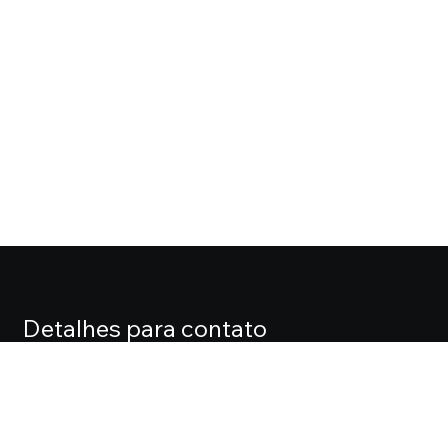
Detalhes para contato
EQUIPE CASA FOX
Endereço
ALAMEDA LORENA, 427 CJ. 71 – JARDIM PAULISTA
Telefone
(11) 3061-0061