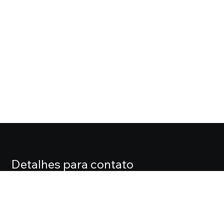
Detalhes para contato
EQUIPE CASA FOX
Endereço
ALAMEDA LORENA, 427 CJ. 71 – JARDIM PAULISTA
Telefone
(11) 3061-0061