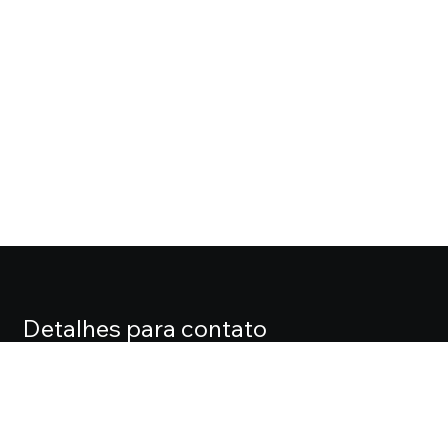
Detalhes para contato
EQUIPE CASA FOX
Endereço
ALAMEDA LORENA, 427 CJ. 71 – JARDIM PAULISTA
Telefone
(11) 3061-0061