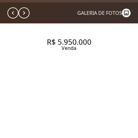
GALERIA DE FOTOS
R$ 5.950.000
Venda
APARTAMENTO COM 190 M², 3
SUÍTES NA VILA NOVA
CONCEIÇÃO.
190 m² Área útil
3 Dormitórios
3 Suítes
5 Banheiros
3 Vagas
Entrar em contato