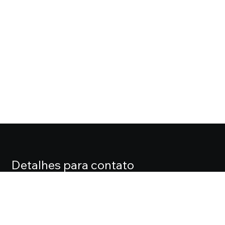
Detalhes para contato
EQUIPE CASA FOX
Endereço
ALAMEDA LORENA, 427 CJ. 71 – JARDIM PAULISTA
Telefone
(11) 3061-0061