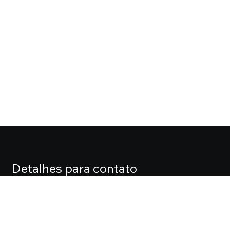
Detalhes para contato
EQUIPE CASA FOX
Endereço
ALAMEDA LORENA, 427 CJ. 71 – JARDIM PAULISTA
Telefone
(11) 3061-0061