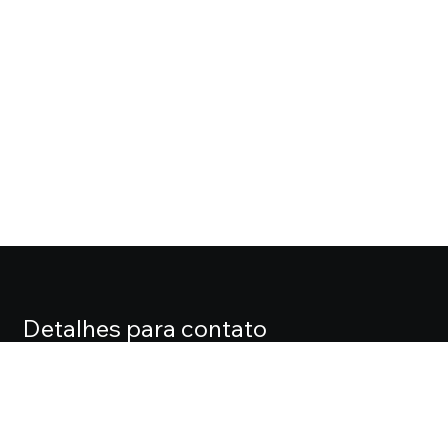
Detalhes para contato
EQUIPE CASA FOX
Endereço
ALAMEDA LORENA, 427 CJ. 71 – JARDIM PAULISTA
Telefone
(11) 3061-0061