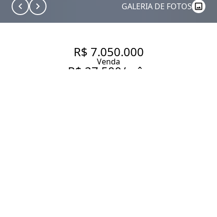
GALERIA DE FOTOS
R$ 7.050.000
Venda
R$ 27.500/mês
Aluguel
APARTAMENTO EM RUA
TRANQUILA NA PARTE PLANA
DO JARDIM AMÉRICA
227 m² Área útil
3 Dormitórios
3 Suítes
5 Banheiros
3 Vagas
Entrar em contato