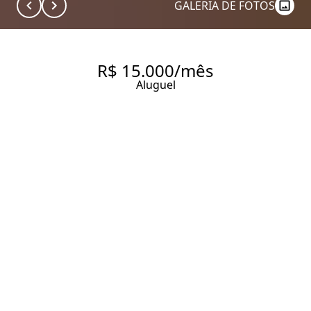
GALERIA DE FOTOS
R$ 15.000/mês
Aluguel
APARTAMENTO LINDAMENTE
DECORADO PARA LOCAÇÃO
EM RUA TRANQUILA DO
JARDIM AMÉRICA
198 m² Área útil
2 Dormitórios
2 Suítes
4 Banheiros
2 Vagas
Entrar em contato