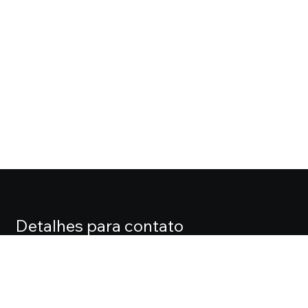
Detalhes para contato
EQUIPE CASA FOX
Endereço
ALAMEDA LORENA, 427 CJ. 71 – JARDIM PAULISTA
Telefone
(11) 3061-0061