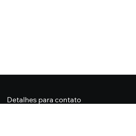
Detalhes para contato
EQUIPE CASA FOX
Endereço
ALAMEDA LORENA, 427 CJ. 71 – JARDIM PAULISTA
Telefone
(11) 3061-0061