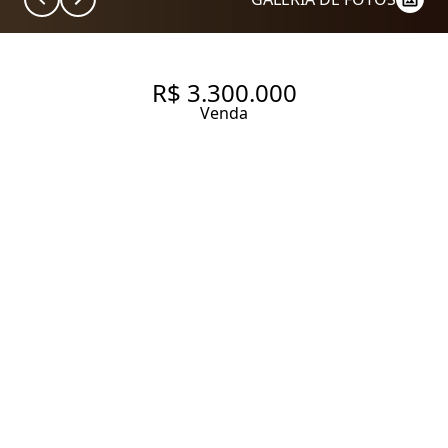
R$ 3.300.000
Venda
APARTAMENTO REFORMADO
EM MOEMA, PERTINHO DA
MÓBILE.
209 m² Área útil
4 Dormitórios
3 Suítes
5 Banheiros
3 Vagas
Entrar em contato
Solicitar visita