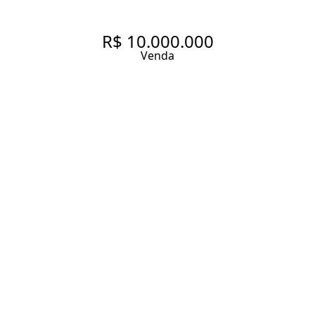
R$ 10.000.000
Venda
APARTAMENTO SUPER
ELEGANTE COM VISTA
PANORÂMICA EM
CONDOMINIO DE ALTO
PADRÃO NA VILA MADALENA.
298 m² Área útil
298 m² Área total
4 Dormitórios
4 Suítes
6 Banheiros
4 Vagas