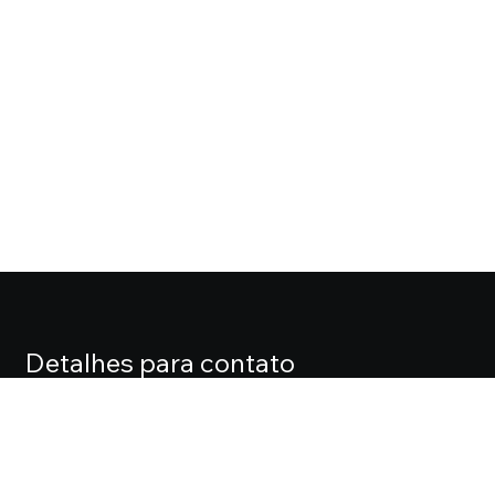
Detalhes para contato
EQUIPE CASA FOX
Endereço
ALAMEDA LORENA, 427 CJ. 71 – JARDIM PAULISTA
Telefone
(11) 3061-0061