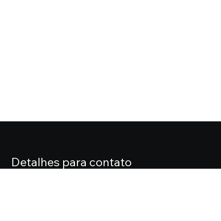
Detalhes para contato
EQUIPE CASA FOX
Endereço
ALAMEDA LORENA, 427 CJ. 71 – JARDIM PAULISTA
Telefone
(11) 3061-0061