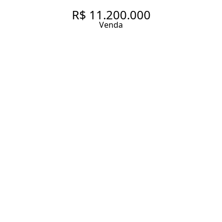
R$ 11.200.000
Venda
CASA COM ESTILO COLONIAL
EM ALTO DE PINHEIROS
568 m² Área construída
1352 m² Área total
4 Dormitórios
1 Suíte
7 Banheiros
8 Vagas
Entrar em contato
Solicitar visita
Código do Imóvel:
FOX23893