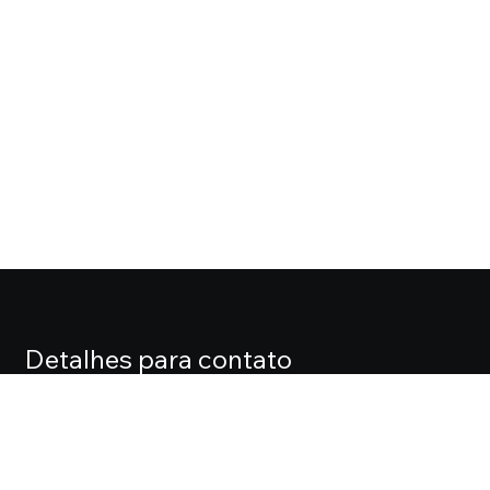
Detalhes para contato
EQUIPE CASA FOX
Endereço
ALAMEDA LORENA, 427 CJ. 71 – JARDIM PAULISTA
Telefone
(11) 3061-0061