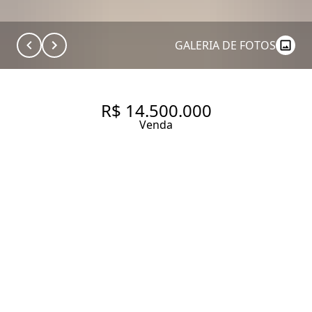
GALERIA DE FOTOS
R$ 14.500.000
Venda
CONFORTO, ESPAÇO E
LOCALIZAÇÃO PRIVILEGIADO
NO ALTO DE PINHEIROS.
625 m² Área construída
1214 m² Área total
5 Dormitórios
3 Suítes
5 Banheiros
6 Vagas