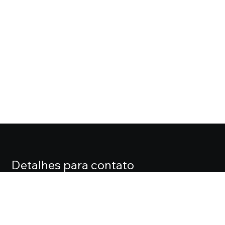
Detalhes para contato
EQUIPE CASA FOX
Endereço
ALAMEDA LORENA, 427 CJ. 71 – JARDIM PAULISTA
Telefone
(11) 3061-0061