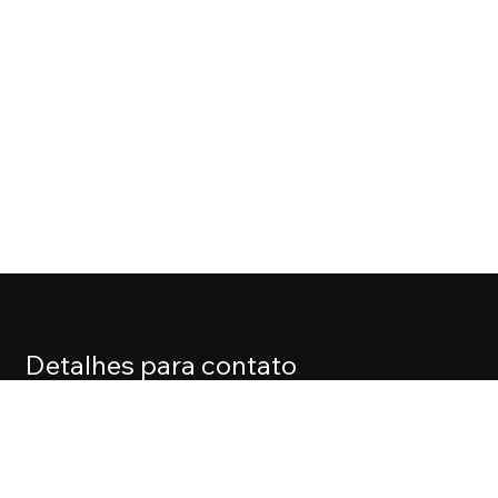
Detalhes para contato
EQUIPE CASA FOX
Endereço
ALAMEDA LORENA, 427 CJ. 71 – JARDIM PAULISTA
Telefone
(11) 3061-0061