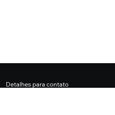
Detalhes para contato
EQUIPE CASA FOX
Endereço
ALAMEDA LORENA, 427 CJ. 71 – JARDIM PAULISTA
Telefone
(11) 3061-0061