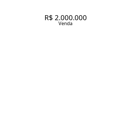
R$ 2.000.000
Venda
LOFT COM 2 SUÍTES NO
CORAÇÃO DE PINHEIROS.
105 m² Área útil
2 Dormitórios
2 Suítes
3 Banheiros
2 Vagas
Entrar em contato
Solicitar visita
Código do Imóvel:
FOX25512