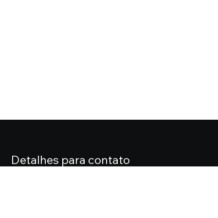
Detalhes para contato
EQUIPE CASA FOX
Endereço
ALAMEDA LORENA, 427 CJ. 71 – JARDIM PAULISTA
Telefone
(11) 3061-0061