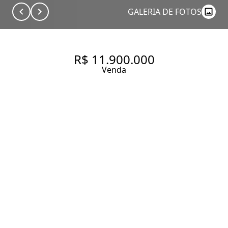
GALERIA DE FOTOS
R$ 11.900.000
Venda
SEU REFÚGIO EM UM BAIRRO
NOBRE
359 m² Área útil
4 Dormitórios
4 Suítes
6 Banheiros
4 Vagas
Entrar em contato
Solicitar visita