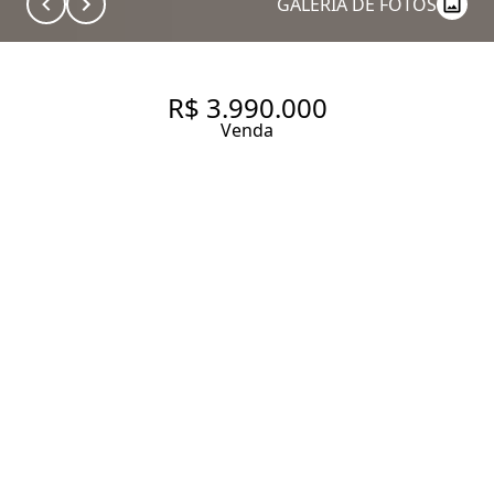
GALERIA DE FOTOS
R$ 3.990.000
Venda
SOFISTICAÇÃO E AMPLITUDE
DEFINEM ESTE IMÓVEL ÚNICO
NO BROOKLIN.
258 m² Área útil
258 m² Área total
4 Dormitórios
4 Suítes
6 Banheiros
4 Vagas
Entrar em contato