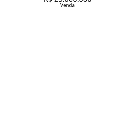
Venda
UM IMÓVEL PARA QUEM
BUSCA SOFISTICAÇÃO E
CONFORTO NO JARDIM
AMÉRICA.
591 m² Área útil
4 Dormitórios
4 Suítes
6 Banheiros
6 Vagas
Entrar em contato
Solicitar visita
Código do Imóvel:
FOX27029